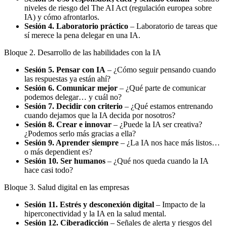
niveles de riesgo del The AI Act (regulación europea sobre
IA) y cómo afrontarlos.
Sesión 4. Laboratorio práctico
– Laboratorio de tareas que
sí merece la pena delegar en una IA.
Bloque 2. Desarrollo de las habilidades con la IA
Sesión 5. Pensar con IA
– ¿Cómo seguir pensando cuando
las respuestas ya están ahí?
Sesión 6. Comunicar mejor
– ¿Qué parte de comunicar
podemos delegar… y cuál no?
Sesión 7. Decidir con criterio
– ¿Qué estamos entrenando
cuando dejamos que la IA decida por nosotros?
Sesión 8. Crear e innovar
– ¿Puede la IA ser creativa?
¿Podemos serlo más gracias a ella?
Sesión 9. Aprender siempre
– ¿La IA nos hace más listos…
o más dependient es?
Sesión 10. Ser humanos
– ¿Qué nos queda cuando la IA
hace casi todo?
Bloque 3. Salud digital en las empresas
Sesión 11. Estrés y desconexión digital
– Impacto de la
hiperconectividad y la IA en la salud mental.
Sesión 12. Ciberadicción
– Señales de alerta y riesgos del