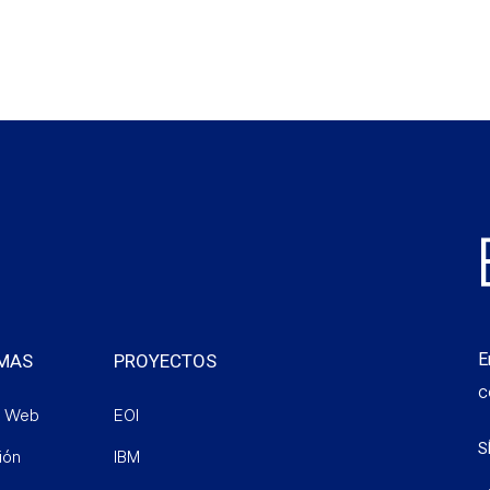
E
MAS
PROYECTOS
c
o Web
EOI
S
ión
IBM