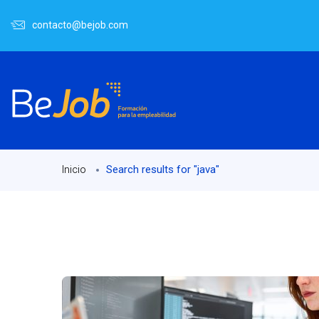
contacto@bejob.com
Search results for "java"
Inicio