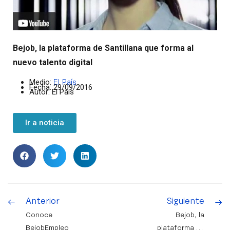
Bejob, la plataforma de Santillana que forma al
nuevo talento digital
Medio:
El País
Fecha: 29/09/2016
Autor: El País
Ir a noticia
Anterior
Siguiente
Conoce
Bejob, la
BejobEmpleo
plataforma de