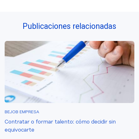
España por
Más Usados en
stack
2026: Ranking
tecnológico
Actualizado a
Publicaciones relacionadas
Julio
BEJOB EMPRESA
Contratar o formar talento: cómo decidir sin
equivocarte