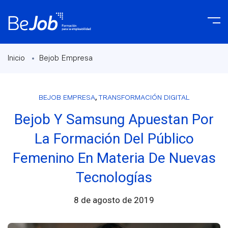
Inicio
Bejob Empresa
,
BEJOB EMPRESA
TRANSFORMACIÓN DIGITAL
Bejob Y Samsung Apuestan Por
La Formación Del Público
Femenino En Materia De Nuevas
Tecnologías
8 de agosto de 2019