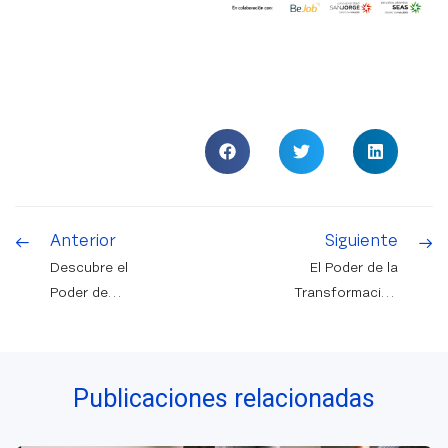
Anterior
Siguiente
Descubre el
El Poder de la
Poder de
Transformación
Conocer a tus
Digital: La llave de
Clientes: La
acceso a la
importancia de la
Internacionalización
Publicaciones relacionadas
Transformación
de las Empresas
Digital y la
Experiencia del