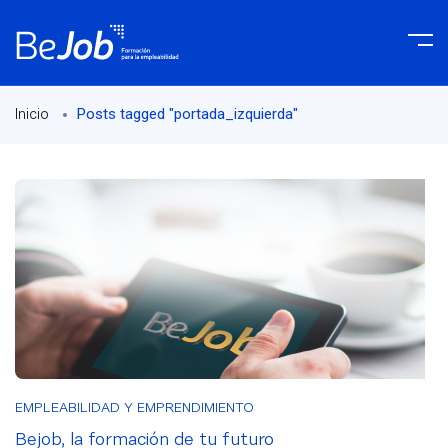
Posts tagged "portada_izquierda"
Inicio
EMPLEABILIDAD Y EMPRENDIMIENTO
Bejob, la formación de tu futuro