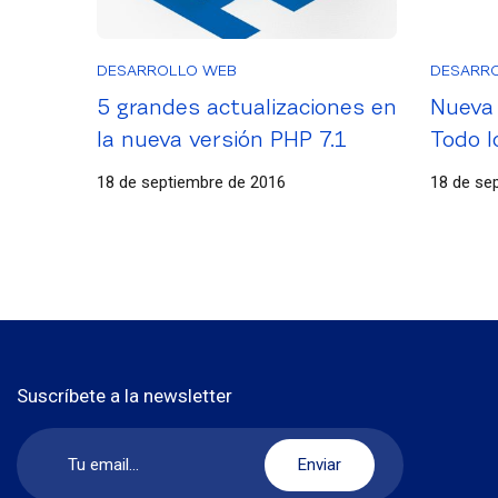
DESARROLLO WEB
DESARR
5 grandes actualizaciones en
Nueva 
la nueva versión PHP 7.1
Todo l
sobre
18 de septiembre de 2016
18 de se
Suscríbete a la newsletter