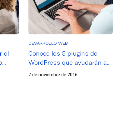
DESARROLLO WEB
r el
Conoce los 5 plugins de
o
WordPress que ayudarán a
la velocidad de carga de tu
7 de noviembre de 2016
site