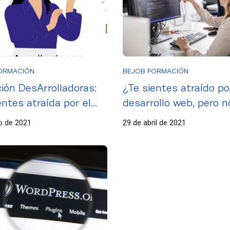
ORMACIÓN
BEJOB FORMACIÓN
ción DesArrolladoras:
¿Te sientes atraído po
entes atraída por el
desarrollo web, pero n
ollo web, pero no
sabes cómo empezar?
io de 2021
29 de abril de 2021
 cómo empezar?