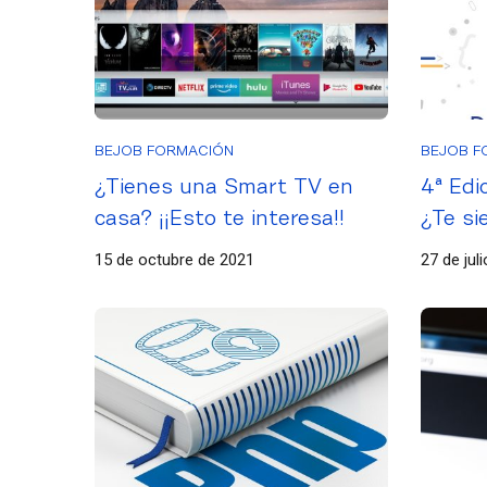
BEJOB FORMACIÓN
BEJOB F
¿Tienes una Smart TV en
4ª Edi
casa? ¡¡Esto te interesa!!
¿Te si
desarr
15 de octubre de 2021
27 de jul
sabes