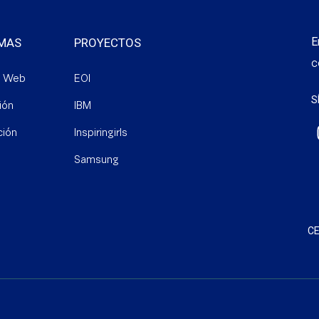
E
MAS
PROYECTOS
c
o Web
EOI
S
ión
IBM
ción
Inspiringirls
Samsung
CE