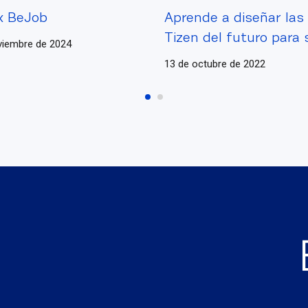
 x BeJob
Aprende a diseñar las
Tizen del futuro para
viembre de 2024
TV
13 de octubre de 2022