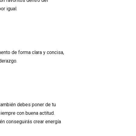
on favoritos dentro del
or igual.
ento de forma clara y concisa,
iderazgo.
e también debes poner de tu
siempre con buena actitud.
én conseguirás crear energía