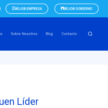
BEJOB EMPRESA
BEJOB GOBIERNO
as
Sobre Nosotros
Blog
Contacto
uen Líder