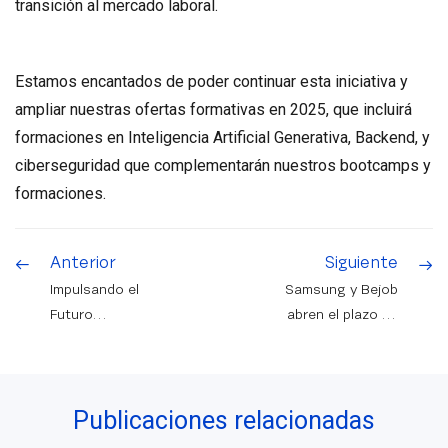
transición al mercado laboral.
Estamos encantados de poder continuar esta iniciativa y
ampliar nuestras ofertas formativas en 2025, que incluirá
formaciones en Inteligencia Artificial Generativa, Backend, y
ciberseguridad que complementarán nuestros bootcamps y
formaciones.
Anterior
Siguiente
Impulsando el
Samsung y Bejob
Futuro
abren el plazo de
Empresarial:
inscripción para
Conectando la
una formación
empresa con la
online gratuita
Publicaciones relacionadas
Economía Digital
en diseño de
aplicaciones