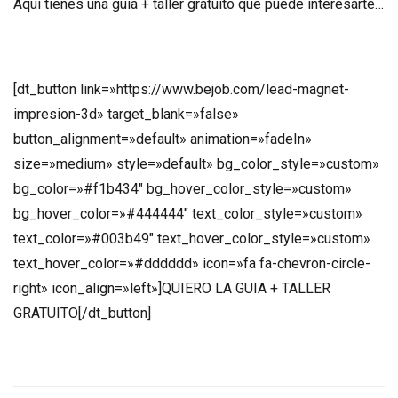
Aquí tienes una guía + taller gratuito que puede interesarte…
[dt_button link=»https://www.bejob.com/lead-magnet-
impresion-3d» target_blank=»false»
button_alignment=»default» animation=»fadeIn»
size=»medium» style=»default» bg_color_style=»custom»
bg_color=»#f1b434″ bg_hover_color_style=»custom»
bg_hover_color=»#444444″ text_color_style=»custom»
text_color=»#003b49″ text_hover_color_style=»custom»
text_hover_color=»#dddddd» icon=»fa fa-chevron-circle-
right» icon_align=»left»]QUIERO LA GUIA + TALLER
GRATUITO[/dt_button]